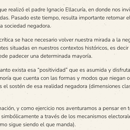
 realizó el padre Ignacio Ellacuría, en donde nos invi
idas. Pasado este tiempo, resulta importante retomar el
la sociedad negadora.
crítica se hace necesario volver nuestra mirada a la ne
es situadas en nuestros contextos históricos, es decir 
puede padecer una determinada mayoría.
tanto exista esa “positividad” que es asumida y disfrut
inoría que cuenta con las formas y modos que niegan 
es el sostén de esa realidad negadora (dimensiones clas
ción, y como ejercicio nos aventuramos a pensar en t
a simbólicamente a través de los mecanismos electoral
smo sigue siendo el que manda).