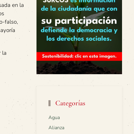
sada en la
os
o-falso,
mayoría
 la
Categorías
Agua
Alianza