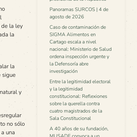
no
Panoramas SURCOS | 4 de
l
agosto de 2026
 de la ley
Caso de contaminación de
ada la
SIGMA Alimentos en
Cartago escala a nivel
nacional: Ministerio de Salud
ordena inspección urgente y
la Defensoría abre
lar la
investigación
e sigue
Entre la legitimidad electoral
y la legitimidad
natural y
constitucional: Reflexiones
sobre la querella contra
cuatro magistrados de la
esregular
Sala Constitucional
sto no sólo
A 40 años de su fundación,
 a una
MUSADE convoca a un