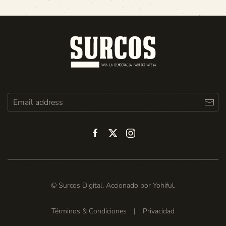
© Surcos Digital. Accionado por
Yohiful
.
Términos & Condiciones
|
Privacidad