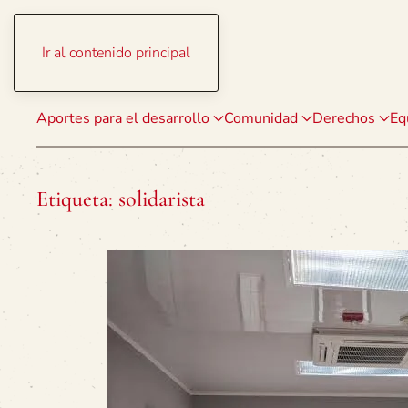
Ir al contenido principal
Aportes para el desarrollo
Comunidad
Derechos
Eq
Etiqueta:
solidarista