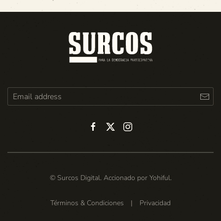
© Surcos Digital. Accionado por
Yohiful
.
Términos & Condiciones
|
Privacidad