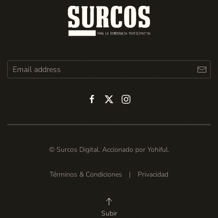
© Surcos Digital. Accionado por
Yohiful
.
Términos & Condiciones
|
Privacidad
Subir