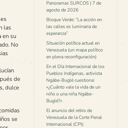
Panoramas SURCOS | 7 de
agosto de 2026
ses
Bloque Verde: “La acción en
las calles es luminaria de
n las
esperanza”
a en su
Situación política actual en
cado. No
Venezuela (un mapa político
sias
en plena reconfiguración)
En el Día Internacional de los
lucían
Pueblos Indígenas, activista
spués de
Ngäbe-Buglé cuestiona:
s, dulce
«¿Cuánto vale la vida de un
niño o una niña Ngäbe-
Buglé?»
 comidas
El anuncio del retiro de
Venezuela de la Corte Penal
iños se
Internacional (CPI):
 por