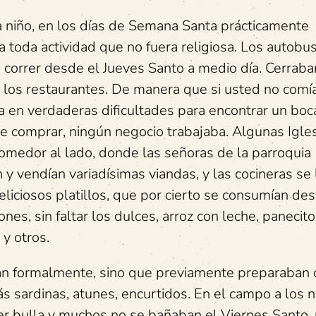
 niño, en los días de Semana Santa prácticamente
 toda actividad que no fuera religiosa. Los autobu
 correr desde el Jueves Santo a medio día. Cerraba
y los restaurantes. De manera que si usted no comí
ía en verdaderas dificultades para encontrar un bo
e comprar, ningún negocio trabajaba. Algunas Igle
comedor al lado, donde las señoras de la parroquia
y vendían variadísimas viandas, y las cocineras se 
eliciosos platillos, que por cierto se consumían de
ones, sin faltar los dulces, arroz con leche, panecito
 y otros.
ban formalmente, sino que previamente preparaban
ás sardinas, atunes, encurtidos. En el campo a los n
acer bulla y muchos no se bañaban el Viernes Santo,