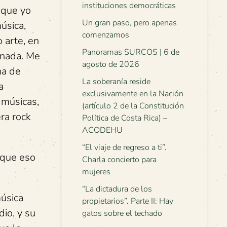
instituciones democráticas
 que yo
Un gran paso, pero apenas
úsica,
comenzamos
 arte, en
Panoramas SURCOS | 6 de
a nada. Me
agosto de 2026
na de
La soberanía reside
a
exclusivamente en la Nación
 músicas,
(artículo 2 de la Constitución
ra rock
Política de Costa Rica) –
ACODEHU
“El viaje de regreso a ti”.
rque eso
Charla concierto para
mujeres
“La dictadura de los
música
propietarios”. Parte II: Hay
dio, y su
gatos sobre el techado