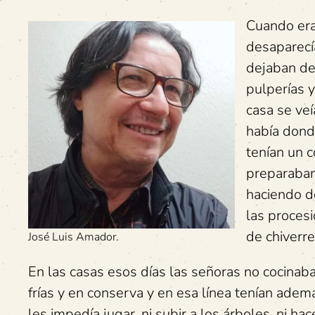
Cuando era
desaparecía
dejaban de
pulperías 
casa se ve
había dond
tenían un 
preparaban 
haciendo d
las procesi
de chiverre
José Luis Amador.
En las casas esos días las señoras no cocina
frías y en conserva y en esa línea tenían adem
les impedía jugar, ni subir a los árboles, ni h