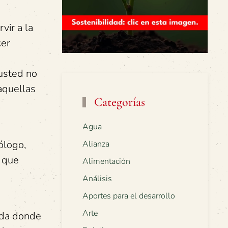
vir a la
cer
 usted no
aquellas
Categorías
Agua
ólogo,
Alianza
e que
Alimentación
Análisis
Aportes para el desarrollo
Arte
tada donde