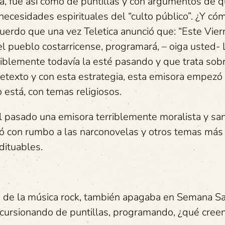
a, fue así como de puntillas y con argumentos de q
 necesidades espirituales del “culto público”. ¿Y có
uerdo que una vez Teletica anunció que: “Este Vier
del pueblo costarricense, programará, – oiga usted- 
iblemente todavía la esté pasando y que trata sobr
retexto y con esta estrategia, esta emisora empezó a
 está, con temas religiosos.
el pasado una emisora terriblemente moralista y san
ló con rumbo a las narconovelas y otros temas más
ituables.
ra de la música rock, también apagaba en Semana S
ursionando de puntillas, programando, ¿qué creen