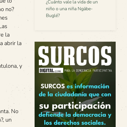
ue lo
¿Cuánto vale la vida de un
mo no?
niño o una niña Ngäbe-
Buglé?
nes
Las
e la
 abrir la
tulona, y
anta. No
?, un