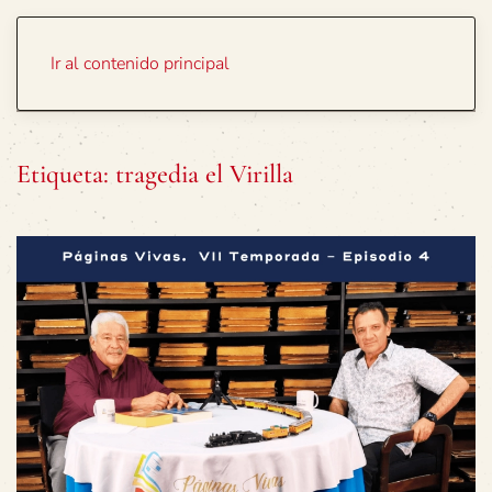
Portada
Temas
Ir al contenido principal
Etiqueta:
tragedia el Virilla