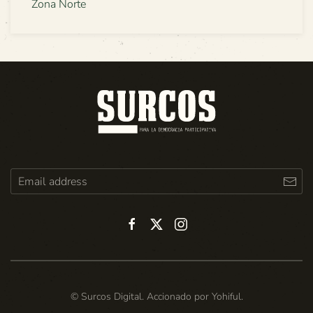
Zona Norte
© Surcos Digital. Accionado por
Yohiful
.