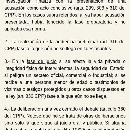
investigación finaliza con la presentación de una
acusación como acto conclusivo
(arts. 299, 303 y 310 del
CPP). En los casos supra referidos, al ya haber acusación
presentada, había fenecido la fase preparatoria y no
aplicaba esa norma.
2.-
La realización de la
audiencia preliminar
(art. 316 del
CPP) fase a la que aún no se llega en tales asuntos.
3.-
En la
fase de juicio
si se afecta la vida privada o
integridad física de intervinientes; la seguridad del Estado;
si peligra un secreto oficial, comercial o industrial; si se
recibe a una persona menor de edad o testimonios de
víctimas o testigos protegidos u otros casos dispuestos en
la ley (art. 330 CPP) fase a la que aún no se llega.
4.-
La
deliberación una vez cerrado el debate
(artículo 360
del CPP). Nótese que no se trata de otras deliberaciones
sino solo la que sigue al juicio oral y público. Si alguna
duda cabe, la regla de la ley No. 10325 es la interpretación