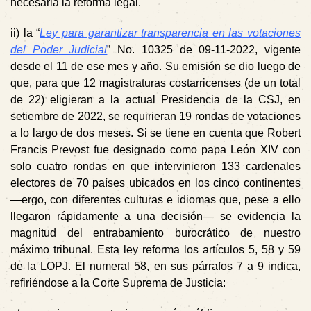
necesaria la reforma legal.
ii)
la “
Ley para garantizar transparencia en las votaciones
del Poder Judicial
” No. 10325 de 09-11-2022, vigente
desde el 11 de ese mes y año. Su emisión se dio luego de
que, para que 12 magistraturas costarricenses (de un total
de 22) eligieran a la actual Presidencia de la CSJ, en
setiembre de 2022, se requirieran
19 rondas
de votaciones
a lo largo de dos meses. Si se tiene en cuenta que Robert
Francis Prevost fue designado como papa León XIV con
solo
cuatro rondas
en que intervinieron 133 cardenales
electores de 70 países ubicados en los cinco continentes
—ergo, con diferentes culturas e idiomas que, pese a ello
llegaron rápidamente a una decisión— se evidencia la
magnitud del entrabamiento burocrático de nuestro
máximo tribunal. Esta ley reforma los artículos 5,
58
y 59
de la LOPJ. El numeral 58, en sus párrafos 7 a 9 indica,
refiriéndose a la Corte Suprema de Justicia: