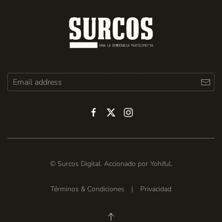
© Surcos Digital. Accionado por
Yohiful
.
Términos & Condiciones
|
Privacidad