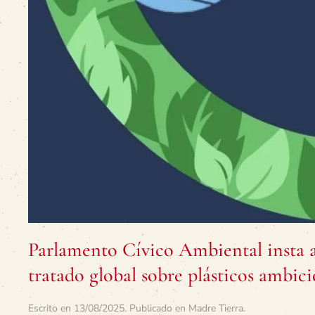
Parlamento Cívico Ambiental insta a
tratado global sobre plásticos ambici
Escrito en
13/08/2025
. Publicado en
Madre Tierra
.