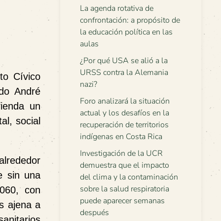
La agenda rotativa de
confrontación: a propósito de
la educación política en las
aulas
¿Por qué USA se alió a la
URSS contra la Alemania
to Cívico
nazi?
ldo André
Foro analizará la situación
fienda un
actual y los desafíos en la
al, social
recuperación de territorios
indígenas en Costa Rica
Investigación de la UCR
alrededor
demuestra que el impacto
e sin una
del clima y la contaminación
sobre la salud respiratoria
2060
, con
puede aparecer semanas
es ajena a
después
anitarios