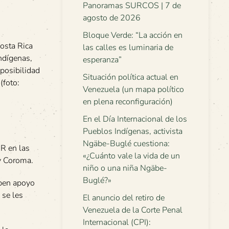
Panoramas SURCOS | 7 de
agosto de 2026
Bloque Verde: “La acción en
osta Rica
las calles es luminaria de
indígenas,
esperanza”
 posibilidad
Situación política actual en
(foto:
Venezuela (un mapa político
en plena reconfiguración)
En el Día Internacional de los
Pueblos Indígenas, activista
Ngäbe-Buglé cuestiona:
CR en las
«¿Cuánto vale la vida de un
 y Coroma.
niño o una niña Ngäbe-
Buglé?»
iben apoyo
 se les
El anuncio del retiro de
Venezuela de la Corte Penal
Internacional (CPI):