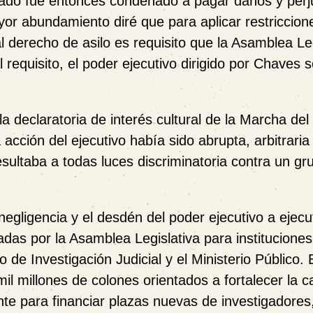
stado fue entonces condenado a pagar daños y perj
yor abundamiento diré que para aplicar restriccion
l derecho de asilo es requisito que la Asamblea Leg
 requisito, el poder ejecutivo dirigido por Chaves s
a declaratoria de interés cultural de la Marcha del
acción del ejecutivo había sido abrupta, arbitraria 
esultaba a todas luces discriminatoria contra un gr
gligencia y el desdén del poder ejecutivo a ejecu
das por la Asamblea Legislativa para instituciones
e Investigación Judicial y el Ministerio Público. 
il millones de colones orientados a fortalecer la 
nte para financiar plazas nuevas de investigadores,