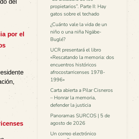
do del
propietarios”. Parte II: Hay
.
gatos sobre el techado
¿Cuánto vale la vida de un
niño o una niña Ngäbe-
ia por el
Buglé?
os
UCR presentará el libro
«Rescatando la memoria: dos
encuentros históricos
residente
afrocostarricenses 1978-
1996»
ación,
Carta abierta a Pilar Cisneros
– Honrar la memoria,
defender la justicia
Panoramas SURCOS | 5 de
agosto de 2026
ricenses
Un correo electrónico