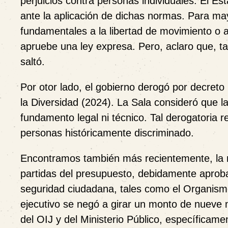
perjuicios contra personas individuales. El E
ante la aplicación de dichas normas. Para ma
fundamentales a la libertad de movimiento o a
apruebe una ley expresa. Pero, aclaro que, tal
saltó.
Por otor lado, el gobierno derogó por decreto l
la Diversidad (2024). La Sala consideró que la 
fundamento legal ni técnico. Tal derogatoria r
personas históricamente discriminado.
Encontramos también más recientemente, la ne
partidas del presupuesto, debidamente aproba
seguridad ciudadana, tales como el Organismo d
ejecutivo se negó a girar un monto de nueve m
del OIJ y del Ministerio Público, específicame