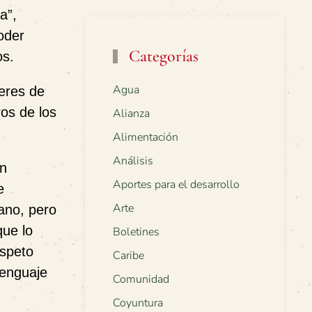
a”,
oder
Categorías
os.
Agua
eres de
os de los
Alianza
Alimentación
Análisis
on
Aportes para el desarrollo
e
Arte
mano, pero
que lo
Boletines
espeto
Caribe
lenguaje
Comunidad
Coyuntura