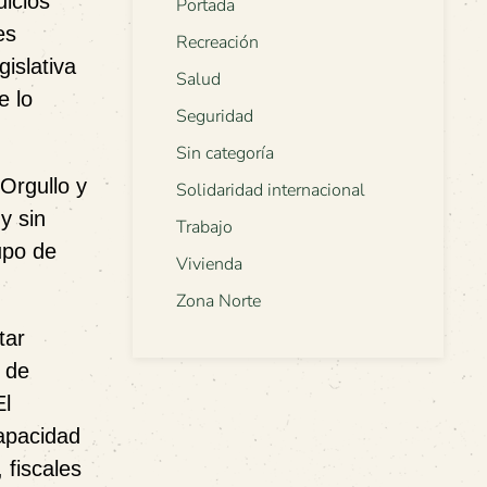
uicios
Portada
es
Recreación
islativa
Salud
e lo
Seguridad
Sin categoría
 Orgullo y
Solidaridad internacional
y sin
Trabajo
upo de
Vivienda
Zona Norte
tar
 de
El
capacidad
 fiscales