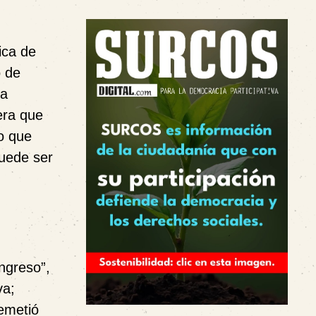
ica de
o de
ra
era que
so que
puede ser
ngreso”,
va;
emetió