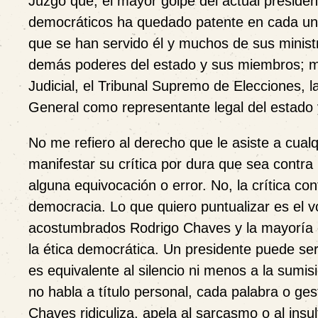
Juzgo que, el mayor golpe del actual president
democráticos ha quedado patente en cada una 
que se han servido él y muchos de sus minist
demás poderes del estado y sus miembros; men
Judicial, el Tribunal Supremo de Elecciones, l
General como representante legal del estado y
No me refiero al derecho que le asiste a cualq
manifestar su crítica por dura que sea contr
alguna equivocación o error. No, la crítica con
democracia. Lo que quiero puntualizar es el v
acostumbrados Rodrigo Chaves y la mayoría de
la ética democrática. Un presidente puede ser
es equivalente al silencio ni menos a la sumi
no habla a título personal, cada palabra o ges
Chaves ridiculiza, apela al sarcasmo o al insult