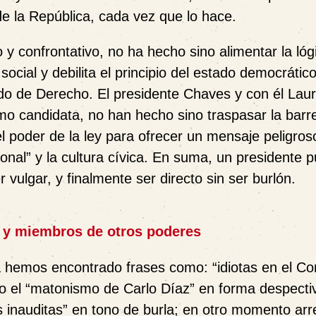
e la República, cada vez que lo hace.
y confrontativo, no ha hecho sino alimentar la lóg
ocial y debilita el principio del estado democrátic
do de Derecho. El presidente Chaves y con él Lau
mo candidata, no han hecho sino traspasar la barr
 el poder de la ley para ofrecer un mensaje peligro
onal” y la cultura cívica. En suma, un presidente 
r vulgar, y finalmente ser directo sin ser burlón.
es y miembros de otros poderes
a hemos encontrado frases como: “idiotas en el Co
 o el “matonismo de Carlo Díaz” en forma despecti
 inauditas” en tono de burla; en otro momento arr