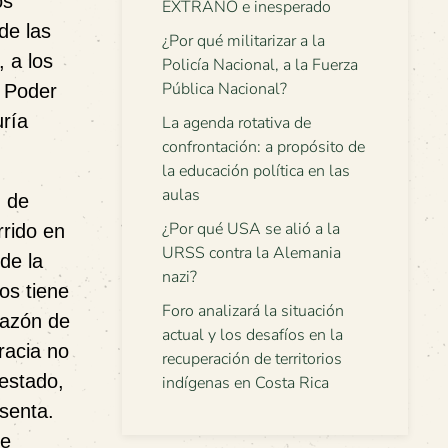
os
EXTRAÑO e inesperado
de las
¿Por qué militarizar a la
 a los
Policía Nacional, a la Fuerza
Pública Nacional?
l Poder
uría
La agenda rotativa de
confrontación: a propósito de
la educación política en las
aulas
, de
¿Por qué USA se alió a la
rrido en
URSS contra la Alemania
de la
nazi?
os tiene
Foro analizará la situación
razón de
actual y los desafíos en la
racia no
recuperación de territorios
 estado,
indígenas en Costa Rica
esenta.
de