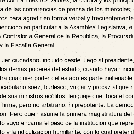
e contra nuestros valores, la cultura y los principi
de las conferencias de prensa de los miércoles, 
ros para agredir en forma verbal y frecuentemente,
ciono en particular a la Asamblea Legislativa, e
a Contraloría General de la República, la Procurad
 la Fiscalía General.
uier ciudadano, incluido desde luego al presidente
a los demás poderes del estado, cuando hayan incu
tra cualquier poder del estado es parte inalienable 
ocabulario soez, burlesco, vulgar y procaz al que n
 sus ministros acólitos; lenguaje que, toca el co
 firme, pero no arbitrario, ni prepotente. La democ
sión. Pero quien asume la primera magistratura del
to suyo encarna el peso de la institución que repr
o y la ridiculización humillante, con lo cual preten