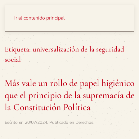
Portada
Temas
Ir al contenido principal
Etiqueta:
universalización de la seguridad
social
Más vale un rollo de papel higiénico
que el principio de la supremacía de
la Constitución Política
Escrito en
20/07/2024
. Publicado en
Derechos
.