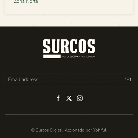
Zona Norte
© Surcos Digital. Accionado por
Yohiful
.