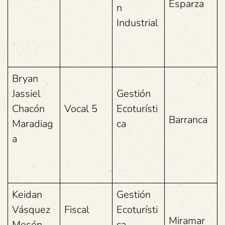
Esparza
n
Industrial
Bryan
Jassiel
Gestión
Chacón
Vocal 5
Ecoturísti
Barranca
Maradiag
ca
a
Keidan
Gestión
Vásquez
Fiscal
Ecoturísti
Miramar
Mesén
ca