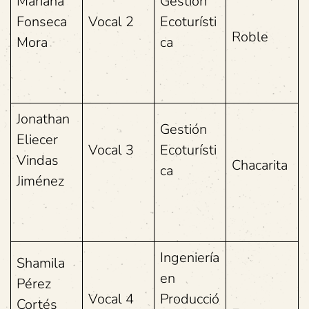
Mariana
Gestión
Fonseca
Vocal 2
Ecoturísti
Roble
Mora
ca
Jonathan
Gestión
Eliecer
Vocal 3
Ecoturísti
Vindas
Chacarita
ca
Jiménez
Ingeniería
Shamila
en
Pérez
Vocal 4
Producció
Cortés