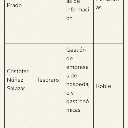
as de
Prado
as
informaci
ón
Gestión
de
empresa
Cristofer
s de
Núñez
Tesorero
hospedaj
Roble
Salazar
e y
gastronó
micas