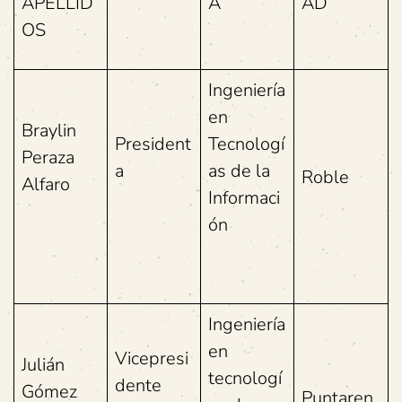
APELLID
A
AD
OS
Ingeniería
en
Braylin
President
Tecnologí
Peraza
a
as de la
Roble
Alfaro
Informaci
ón
Ingeniería
en
Vicepresi
Julián
tecnologí
dente
Gómez
Puntaren