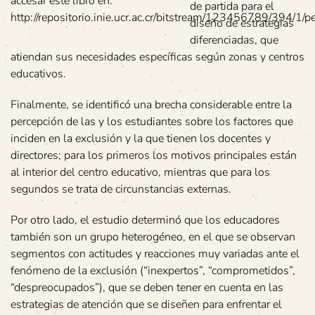
accesar este libro en:
de partida para el
http://repositorio.inie.ucr.ac.cr/bitstream/123456789/394/1/
diseño de estrategias
diferenciadas, que
atiendan sus necesidades específicas según zonas y centros
educativos.
Finalmente, se identificó una brecha considerable entre la
percepción de las y los estudiantes sobre los factores que
inciden en la exclusión y la que tienen los docentes y
directores; para los primeros los motivos principales están
al interior del centro educativo, mientras que para los
segundos se trata de circunstancias externas.
Por otro lado, el estudio determinó que los educadores
también son un grupo heterogéneo, en el que se observan
segmentos con actitudes y reacciones muy variadas ante el
fenómeno de la exclusión (“inexpertos”, “comprometidos”,
“despreocupados”), que se deben tener en cuenta en las
estrategias de atención que se diseñen para enfrentar el