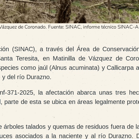
 de Vázquez de Coronado. Fuente: SINAC, informe técnico SINAC
ión (SINAC), a través del Área de Conservación
anta Teresita
, en Matinilla de Vázquez de Cor
species como jaúl (Alnus acuminata) y Callicarpa 
 y del río Durazno.
nf-371-2025
, la afectación abarca unas
tres hec
, parte de esta se ubica en áreas legalmente prot
e árboles talados y quemas de residuos fuera de l
uces asociados a la naciente y al río Durazno. 