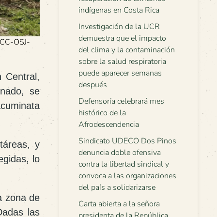
indígenas en Costa Rica
Investigación de la UCR
demuestra que el impacto
-ACC-OSJ-
del clima y la contaminación
sobre la salud respiratoria
puede aparecer semanas
 Central,
después
onado, se
Defensoría celebrará mes
acuminata
histórico de la
Afrodescendencia
Sindicato UDECO Dos Pinos
táreas
, y
denuncia doble ofensiva
egidas, lo
contra la libertad sindical y
convoca a las organizaciones
del país a solidarizarse
a zona de
Carta abierta a la señora
Dadas las
presidenta de la República