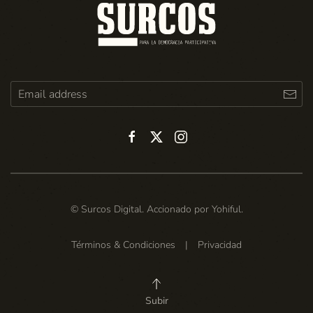
© Surcos Digital. Accionado por
Yohiful
.
Términos & Condiciones
|
Privacidad
Subir