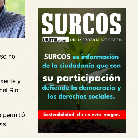
eso no
amente y
del Rio
o permitió
as.