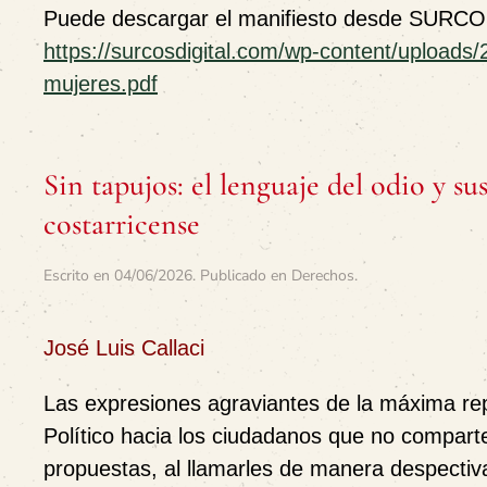
Puede descargar el manifiesto desde SURCO
https://surcosdigital.com/wp-content/uploads
mujeres.pdf
Sin tapujos: el lenguaje del odio y s
costarricense
Escrito en
04/06/2026
. Publicado en
Derechos
.
José Luis Callaci
Las expresiones agraviantes de la máxima re
Político hacia los ciudadanos que no compart
propuestas, al llamarles de manera despecti