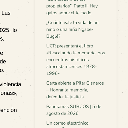
propietarios”. Parte II: Hay
. Las
gatos sobre el techado
,
¿Cuánto vale la vida de un
niño o una niña Ngäbe-
025, lo
Buglé?
s.
UCR presentará el libro
de
«Rescatando la memoria: dos
encuentros históricos
 de
afrocostarricenses 1978-
o.
1996»
Carta abierta a Pilar Cisneros
violencia
– Honrar la memoria,
sonas»,
defender la justicia
Panoramas SURCOS | 5 de
vención
agosto de 2026
Un correo electrónico