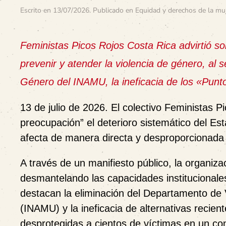
Escrito en
13/07/2026
. Publicado en
Equidad y derechos de la mu
Feministas Picos Rojos Costa Rica advirtió so
prevenir y atender la violencia de género, al 
Género del INAMU, la ineficacia de los «Punto
13 de julio de 2026. El colectivo Feministas 
preocupación” el deterioro sistemático del Es
afecta de manera directa y desproporcionada 
A través de un manifiesto público, la organiza
desmantelando las capacidades institucionale
destacan la eliminación del Departamento de V
(INAMU) y la ineficacia de alternativas reci
desprotegidas a cientos de víctimas en un cont