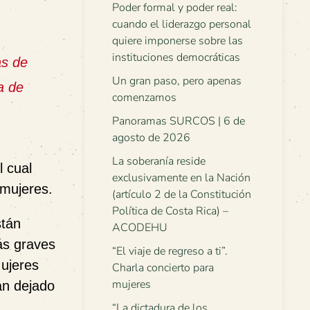
Poder formal y poder real:
cuando el liderazgo personal
quiere imponerse sobre las
instituciones democráticas
as de
Un gran paso, pero apenas
a de
comenzamos
Panoramas SURCOS | 6 de
agosto de 2026
La soberanía reside
l cual
exclusivamente en la Nación
 mujeres.
(artículo 2 de la Constitución
Política de Costa Rica) –
stán
ACODEHU
ás graves
“El viaje de regreso a ti”.
Mujeres
Charla concierto para
mujeres
an dejado
“La dictadura de los