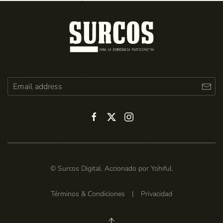
© Surcos Digital. Accionado por
Yohiful
.
Términos & Condiciones
|
Privacidad