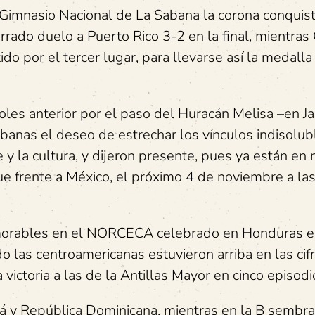
Gimnasio Nacional de La Sabana la corona conquis
rado duelo a Puerto Rico 3-2 en la final, mientras
do por el tercer lugar, para llevarse así la medalla
les anterior por el paso del Huracán Melisa –en J
anas el deseo de estrechar los vínculos indisolub
y la cultura, y dijeron presente, pues ya están en 
e frente a México, el próximo 4 de noviembre a la
morables en el NORCECA celebrado en Honduras e
o las centroamericanas estuvieron arriba en las cif
 victoria a las de la Antillas Mayor en cinco episodi
dá y República Dominicana, mientras en la B sembra