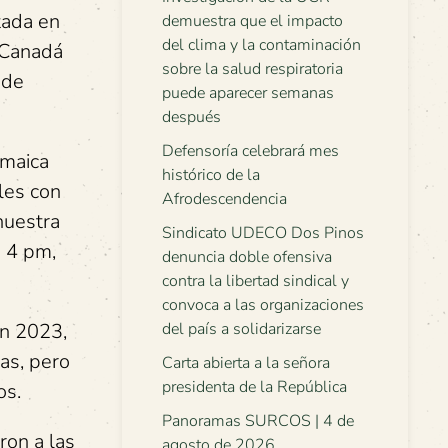
tada en
demuestra que el impacto
del clima y la contaminación
 Canadá
sobre la salud respiratoria
 de
puede aparecer semanas
después
Defensoría celebrará mes
amaica
histórico de la
les con
Afrodescendencia
nuestra
Sindicato UDECO Dos Pinos
s 4 pm,
denuncia doble ofensiva
contra la libertad sindical y
convoca a las organizaciones
n 2023,
del país a solidarizarse
ras, pero
Carta abierta a la señora
presidenta de la República
os.
Panoramas SURCOS | 4 de
ron a las
agosto de 2026