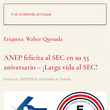
Portada
Temas
Ir al contenido principal
Etiqueta:
Walter Quesada
ANEP felicita al SEC en su 55
aniversario – ¡Larga vida al SEC!
Escrito en
26/07/2024
. Publicado en
Trabajo
.