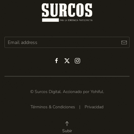
© Surcos Digital. Accionado por
Yohiful
.
Términos & Condiciones
|
Privacidad
Subir