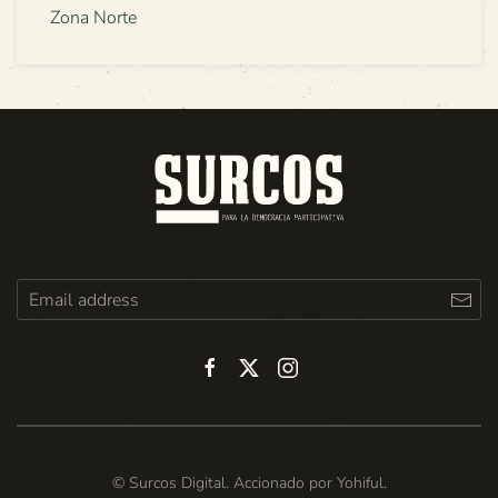
Zona Norte
© Surcos Digital. Accionado por
Yohiful
.