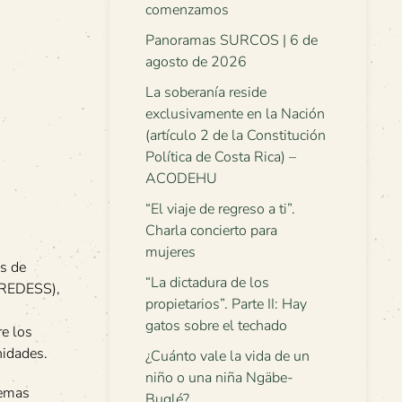
comenzamos
Panoramas SURCOS | 6 de
agosto de 2026
La soberanía reside
exclusivamente en la Nación
(artículo 2 de la Constitución
Política de Costa Rica) –
ACODEHU
“El viaje de regreso a ti”.
Charla concierto para
mujeres
es de
“La dictadura de los
 (REDESS),
propietarios”. Parte II: Hay
gatos sobre el techado
re los
nidades.
¿Cuánto vale la vida de un
niño o una niña Ngäbe-
temas
Buglé?