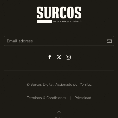
© Surcos Digital. Accionado por
Yohiful
.
Términos & Condiciones
|
Privacidad