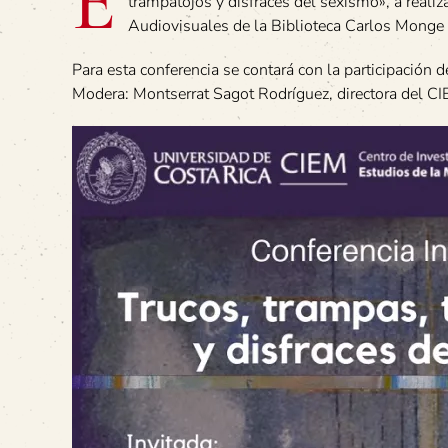
E
trampatojos y disfraces del sexismo», a reali
Audiovisuales de la Biblioteca Carlos Monge 
Para esta conferencia se contará con la participación d
Modera: Montserrat Sagot Rodríguez, directora del CI