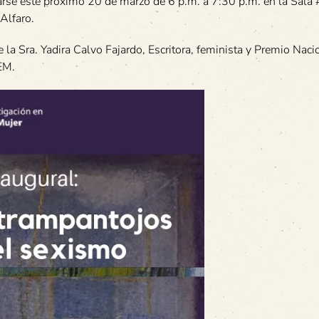
zarse este próximo 20 de marzo de 6 p.m. a 7:30 p.m. en la Sala
Alfaro.
e la Sra. Yadira Calvo Fajardo, Escritora, feminista y Premio Naci
EM.