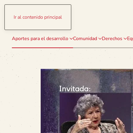
Ir al contenido principal
Aportes para el desarrollo
Comunidad
Derechos
Eq