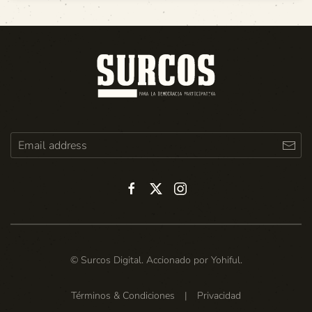
© Surcos Digital. Accionado por
Yohiful
.
Términos & Condiciones
|
Privacidad