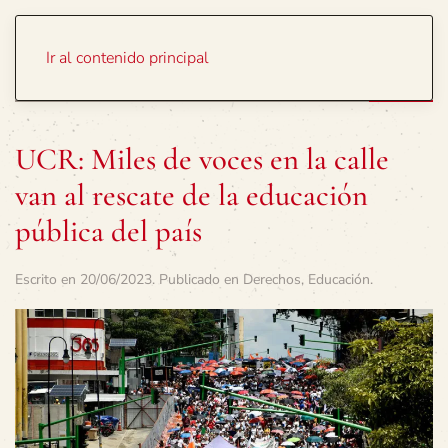
Portada
Temas
Ir al contenido principal
UCR: Miles de voces en la calle
van al rescate de la educación
pública del país
Escrito en
20/06/2023
. Publicado en
Derechos
,
Educación
.