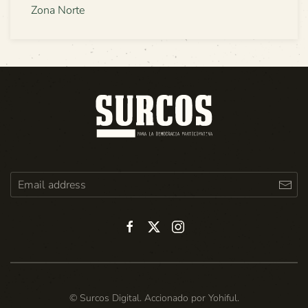
Zona Norte
© Surcos Digital. Accionado por
Yohiful
.