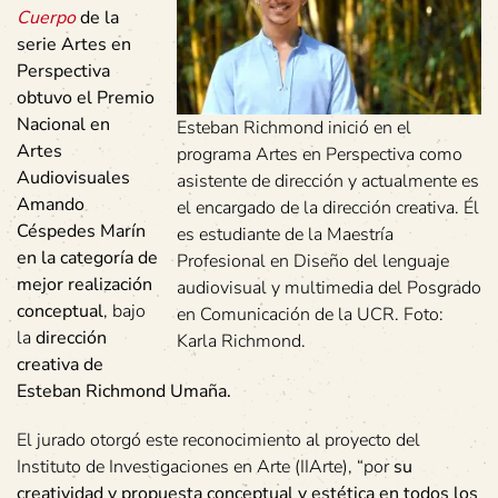
Cuerpo
de la
serie Artes en
Perspectiva
obtuvo el
Premio
Nacional en
Esteban Richmond inició en el
Artes
programa Artes en Perspectiva como
Audiovisuales
asistente de dirección y actualmente es
Amando
el encargado de la dirección creativa. Él
Céspedes Marín
es estudiante de la Maestría
en la categoría
de
Profesional en Diseño del lenguaje
mejor realización
audiovisual y multimedia del Posgrado
conceptual
, bajo
en Comunicación de la UCR. Foto:
la
dirección
Karla Richmond.
creativa de
Esteban Richmond Umaña.
El jurado otorgó este reconocimiento al proyecto del
Instituto de Investigaciones en Arte (IIArte), “por
su
creatividad y propuesta conceptual y estética en todos los