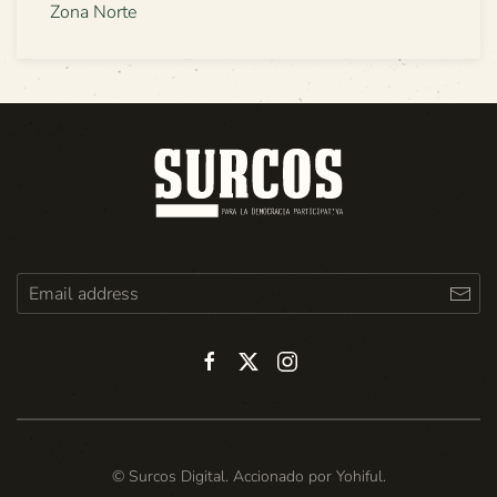
Zona Norte
© Surcos Digital. Accionado por
Yohiful
.