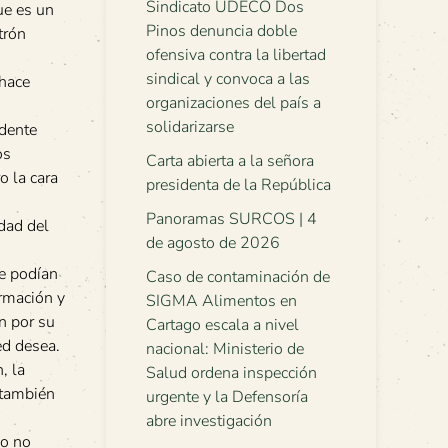
Sindicato UDECO Dos
ue es un
Pinos denuncia doble
trón
ofensiva contra la libertad
sindical y convoca a las
 hace
organizaciones del país a
solidarizarse
ndente
os
Carta abierta a la señora
o la cara
presidenta de la República
Panoramas SURCOS | 4
idad del
de agosto de 2026
ue podían
Caso de contaminación de
ormación y
SIGMA Alimentos en
n por su
Cartago escala a nivel
ed desea.
nacional: Ministerio de
, la
Salud ordena inspección
 también
urgente y la Defensoría
abre investigación
 o no