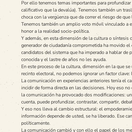
Por ello tenemos temas importantes para profundizar c
calificativo que la devalúa). Tenemos también un tras
choca con la vergüenza que da correr el riesgo de que
Tenemos también un amplio voto móvil vinculado a ese s
honor a la realidad socio-política.
Y además, en esta dimensión de la cultura o síntesis
generador de ciudadanía comprometida ha movido el eje
candidatos del sistema que ha imperado a hablar de pr
conocida y el lastre de años no les ayuda.
En este proceso de la cultura, dimensión en la que se
recinto electoral, no podemos ignorar un factor clave:
La comunicación en experiencias anteriores tenía el c
incidir de forma directa en las decisiones. Hoy eso no
la comunicación ha provocado dos modificaciones: una 
cuenta, puede profundizar, contrastar, compartir, deba
Y eso nos lleva al cambio estructural: el empoderami
información depende de usted, se ha liberado. Ese cam
políticamente.
La comunicación cambió y con ello el papel de los m