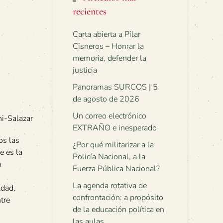
recientes
Carta abierta a Pilar
Cisneros – Honrar la
memoria, defender la
justicia
Panoramas SURCOS | 5
de agosto de 2026
Un correo electrónico
ni-Salazar
EXTRAÑO e inesperado
os las
¿Por qué militarizar a la
e es la
Policía Nacional, a la
a
Fuerza Pública Nacional?
La agenda rotativa de
ldad,
confrontación: a propósito
tre
de la educación política en
las aulas