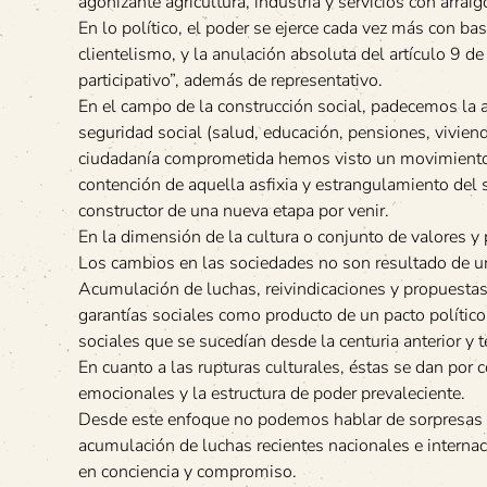
agonizante agricultura, industria y servicios con arraig
En lo político, el poder se ejerce cada vez más con ba
clientelismo, y la anulación absoluta del artículo 9 d
participativo”, además de representativo.
En el campo de la construcción social, padecemos la as
seguridad social (salud, educación, pensiones, viviend
ciudadanía comprometida hemos visto un movimiento 
contención de aquella asfixia y estrangulamiento del
constructor de una nueva etapa por venir.
En la dimensión de la cultura o conjunto de valores y
Los cambios en las sociedades no son resultado de un
Acumulación de luchas, reivindicaciones y propuestas 
garantías sociales como producto de un pacto políti
sociales que se sucedían desde la centuria anterior y
En cuanto a las rupturas culturales, éstas se dan por 
emocionales y la estructura de poder prevaleciente.
Desde este enfoque no podemos hablar de sorpresas en
acumulación de luchas recientes nacionales e internac
en conciencia y compromiso.