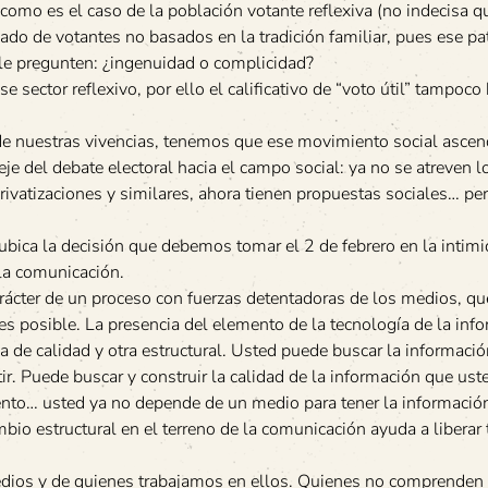
omo es el caso de la población votante reflexiva (no indecisa q
lado de votantes no basados en la tradición familiar, pues ese pa
 le pregunten: ¿ingenuidad o complicidad?
ector reflexivo, por ello el calificativo de “voto útil” tampoco
 de nuestras vivencias, tenemos que ese movimiento social asce
 del debate electoral hacia el campo social: ya no se atreven l
ivatizaciones y similares, ahora tienen propuestas sociales… per
 ubica la decisión que debemos tomar el 2 de febrero en la intim
 la comunicación.
arácter de un proceso con fuerzas detentadoras de los medios, q
 es posible. La presencia del elemento de la tecnología de la inf
de calidad y otra estructural. Usted puede buscar la informació
tir. Puede buscar y construir la calidad de la información que ust
ento… usted ya no depende de un medio para tener la información
bio estructural en el terreno de la comunicación ayuda a liberar
edios y de quienes trabajamos en ellos. Quienes no comprenden