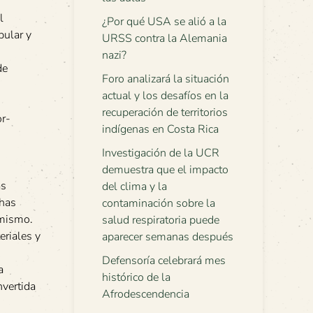
l
¿Por qué USA se alió a la
pular y
URSS contra la Alemania
nazi?
de
Foro analizará la situación
actual y los desafíos en la
recuperación de territorios
or-
indígenas en Costa Rica
Investigación de la UCR
demuestra que el impacto
as
del clima y la
chas
contaminación sobre la
 mismo.
salud respiratoria puede
eriales y
aparecer semanas después
Defensoría celebrará mes
a
histórico de la
nvertida
Afrodescendencia