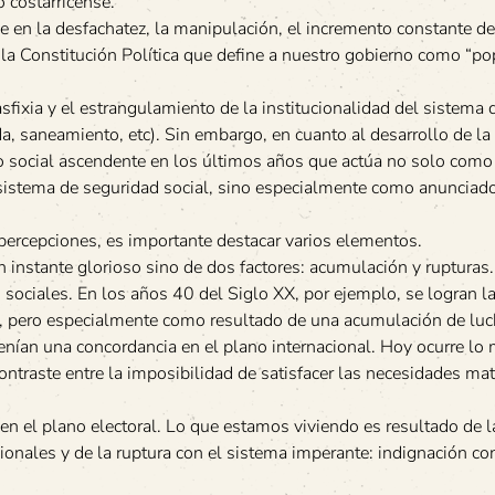
o costarricense.
se en la desfachatez, la manipulación, el incremento constante de
e la Constitución Política que define a nuestro gobierno como “po
fixia y el estrangulamiento de la institucionalidad del sistema 
a, saneamiento, etc). Sin embargo, en cuanto al desarrollo de la
social ascendente en los últimos años que actúa no solo como
 sistema de seguridad social, sino especialmente como anunciad
 percepciones, es importante destacar varios elementos.
 instante glorioso sino de dos factores: acumulación y rupturas.
sociales. En los años 40 del Siglo XX, por ejemplo, se logran l
co, pero especialmente como resultado de una acumulación de lu
 tenían una concordancia en el plano internacional. Hoy ocurre lo
contraste entre la imposibilidad de satisfacer las necesidades mat
 el plano electoral. Lo que estamos viviendo es resultado de l
ionales y de la ruptura con el sistema imperante: indignación co