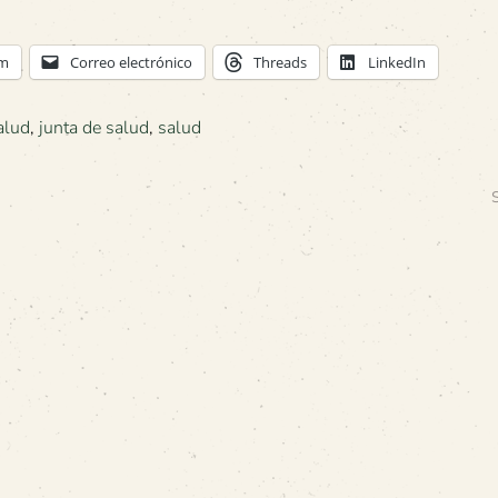
am
Correo electrónico
Threads
LinkedIn
alud
,
junta de salud
,
salud