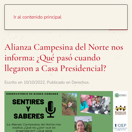
Portada
Temas
Ir al contenido principal
Alianza Campesina del Norte nos
informa: ¿Qué pasó cuando
llegaron a Casa Presidencial?
Escrito en
10/10/2022
. Publicado en
Derechos
.