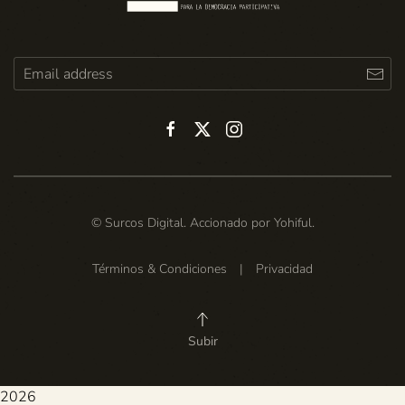
© Surcos Digital. Accionado por
Yohiful
.
Términos & Condiciones
|
Privacidad
Subir
2026