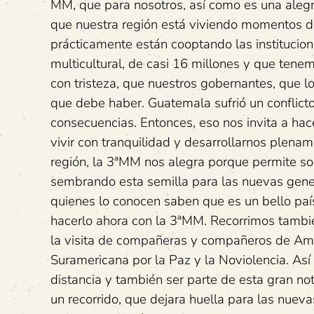
MM, que para nosotros, así como es una alegr
que nuestra región está viviendo momentos difí
prácticamente están cooptando las institucio
multicultural, de casi 16 millones y que tene
con tristeza, que nuestros gobernantes, que l
que debe haber. Guatemala sufrió un conflict
consecuencias. Entonces, eso nos invita a hac
vivir con tranquilidad y desarrollarnos plenam
región, la 3ªMM nos alegra porque permite sos
sembrando esta semilla para las nuevas gener
quienes lo conocen saben que es un bello pa
hacerlo ahora con la 3ªMM. Recorrimos tambi
la visita de compañeras y compañeros de Amé
Suramericana por la Paz y la Noviolencia. Así
distancia y también ser parte de esta gran no
un recorrido, que dejara huella para las nue