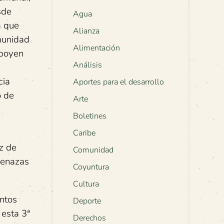
sde
Agua
a que
Alianza
omunidad
Alimentación
apoyen
Análisis
cia
Aportes para el desarrollo
o de
Arte
Boletines
Caribe
az de
Comunidad
menazas
Coyuntura
Cultura
intos
Deporte
 esta 3ª
Derechos