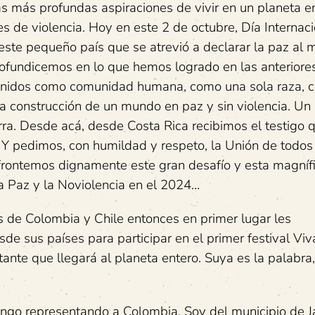
s más profundas aspiraciones de vivir en un planeta e
es de violencia. Hoy en este 2 de octubre, Día Internac
este pequeño país que se atrevió a declarar la paz al
fundicemos en lo que hemos logrado en las anteriore
unidos como comunidad humana, como una sola raza, 
 la construcción de un mundo en paz y sin violencia. U
rra. Desde acá, desde Costa Rica recibimos el testigo 
 Y pedimos, con humildad y respeto, la Unión de todos
frontemos dignamente este gran desafío y esta magníf
a Paz y la Noviolencia en el 2024…
 de Colombia y Chile entonces en primer lugar les
e sus países para participar en el primer festival Viv
ante que llegará al planeta entero. Suya es la palabra,
engo representando a Colombia. Soy del municipio de 