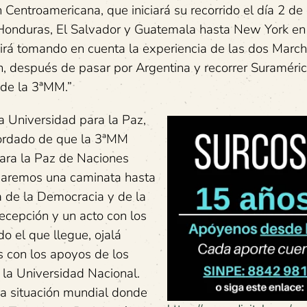
entroamericana, que iniciará su recorrido el día 2 de
Honduras, El Salvador y Guatemala hasta New York en
nirá tomando en cuenta la experiencia de las dos Marc
n, después de pasar por Argentina y recorrer Suraméri
l de la 3ªMM.”
la Universidad para la Paz,
cordado de que la 3ªMM
ara la Paz de Naciones
zaremos una caminata hasta
a de la Democracia y de la
recepción y un acto con los
do el que llegue, ojalá
 con los apoyos de los
 la Universidad Nacional.
osa situación mundial donde