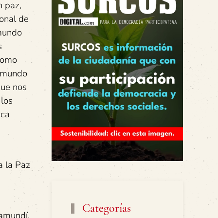
n paz,
ional de
 mundo
s
como
n mundo
que nos
 los
ica
a la Paz
Categorías
Jamundí,