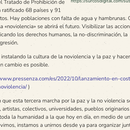
https://surcosdigital.com/sus
el Tratado de Prohibición de
atificado 68 países y 91
tos. Hay poblaciones con falta de agua y hambrunas. 
«noviolencia» se abrirá el futuro. Visibilizar las accio
icando los derechos humanos, la no-discriminación, la
gresión.
instalando la cultura de la noviolencia y la paz y hacer
un cambio es posible.
/www.pressenza.com/es/2022/10/lanzamiento-en-cost
oviolencia/
)
 que esta tercera marcha por la paz y la no violencia s
artistas, colectivos, universidades, pueblos originarios
 toda la humanidad a la que hoy en día, en medio de u
vivimos, instamos a unirnos desde ya para organizar jun