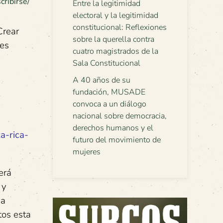
cribirse/
Entre la legitimidad
electoral y la legitimidad
constitucional: Reflexiones
Crear
sobre la querella contra
nes
cuatro magistrados de la
Sala Constitucional
A 40 años de su
fundación, MUSADE
convoca a un diálogo
nacional sobre democracia,
derechos humanos y el
a-rica-
futuro del movimiento de
mujeres
erá
 y
na
tos esta