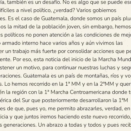
ía, también es un desafío. No es algo que se puede e
ciles a nivel político, ¿verdad? Varios gobiernos
nes. Es el caso de Guatemala, donde somos un país plur
mos la mitad de la población joven, sin embargo, hemos
os políticos no ponen atención a las condiciones de mej
o armado interno hace varios años y aún vivimos las
er un trabajo más fuerte por consolidar acciones que p
ente. Por eso, esta noticia del inicio de la Marcha Mund
tener un motivo, para continuar nuestras luchas y seg
aciones. Guatemala es un país de montañas, ríos y vo
ís. Lo hemos recorrido en la 1ª MM y en la 2ªMM y qu
én la región con la 1ª Marcha Centroamericana donde 
rica del Sur que posteriormente desarrollaron la 1ªM
 es de que, pues yo, me permito abrazarles, verdad, en
ticia y que juntos iremos haciendo este nuevo recorrido
vas generaciones. Un abrazo a todas y todos y pues rec