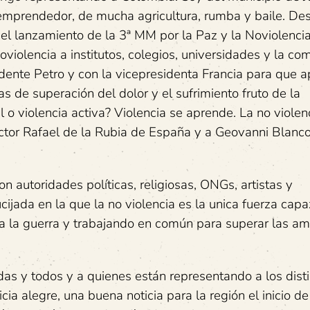
o, emprendedor, de mucha agricultura, rumba y baile. De
 el lanzamiento de la 3ª MM por la Paz y la Noviolenci
oviolencia a institutos, colegios, universidades y la c
idente Petro y con la vicepresidenta Francia para que 
de superación del dolor y el sufrimiento fruto de la
 o violencia activa? Violencia se aprende. La no violen
ctor Rafael de la Rubia de España y a Geovanni Blanc
n autoridades políticas, religiosas, ONGs, artistas y
ijada en la que la no violencia es la unica fuerza cap
 a la guerra y trabajando en común para superar las a
das y todos y a quienes están representando a los dist
a alegre, una buena noticia para la región el inicio de