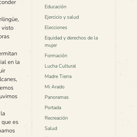
sconder
Educación
Ejercicio y salud
ilingüe,
 visto
Elecciones
oras
Equidad y derechos de la
mujer
ermitan
Formación
ial en la
Lucha Cultural
uir
Madre Tierra
lcanes,
Mi Arado
eremos
tuvimos
Panoramas
Portada
 la
Recreación
, que es
Salud
ibamos