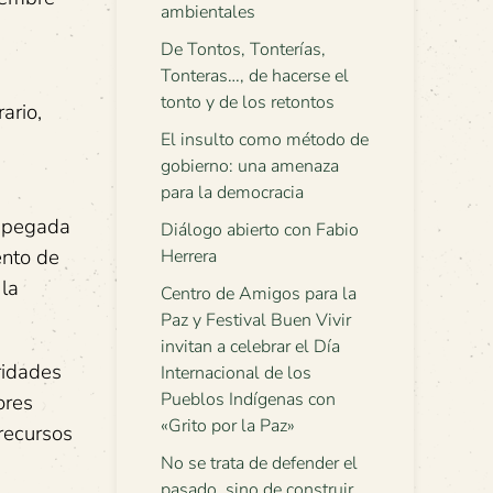
ambientales
De Tontos, Tonterías,
Tonteras…, de hacerse el
tonto y de los retontos
ario,
El insulto como método de
gobierno: una amenaza
para la democracia
 apegada
Diálogo abierto con Fabio
ento de
Herrera
 la
Centro de Amigos para la
Paz y Festival Buen Vivir
invitan a celebrar el Día
ridades
Internacional de los
Pueblos Indígenas con
ores
«Grito por la Paz»
recursos
No se trata de defender el
pasado, sino de construir