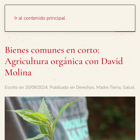
Portada
Temas
Ir al contenido principal
Bienes comunes en corto:
Agricultura orgánica con David
Molina
Escrito en
20/09/2024
. Publicado en
Derechos
,
Madre Tierra
,
Salud
.