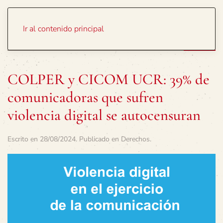
Portada
Temas
Ir al contenido principal
COLPER y CICOM UCR: 39% de
comunicadoras que sufren
violencia digital se autocensuran
Escrito en
28/08/2024
. Publicado en
Derechos
.