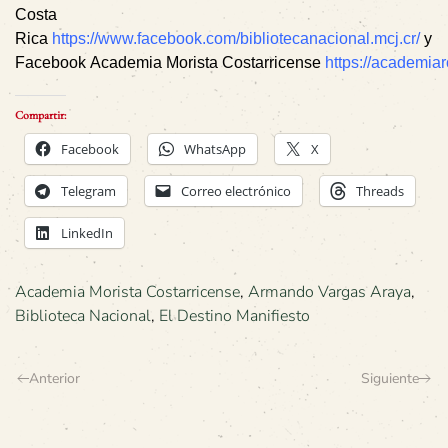
Costa
Rica
https://www.facebook.com/bibliotecanacional.mcj.cr/
y
F
acebook
Academia Morista Costarricense
https://academiaro
Compartir:
Facebook
WhatsApp
X
Telegram
Correo electrónico
Threads
LinkedIn
Academia Morista Costarricense
,
Armando Vargas Araya
,
Biblioteca Nacional
,
El Destino Manifiesto
Anterior
Siguiente