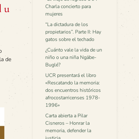
l u
Charla concierto para
mujeres
“La dictadura de los
propietarios”. Parte II: Hay
gatos sobre el techado
¿Cuánto vale la vida de un
o
niño o una niña Ngäbe-
la de
Buglé?
UCR presentará el libro
«Rescatando la memoria:
dos encuentros históricos
afrocostarricenses 1978-
1996»
Carta abierta a Pilar
Cisneros – Honrar la
memoria, defender la
justicia