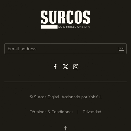
© Surcos Digital. Accionado por
Yohiful
.
Términos & Condiciones
|
Privacidad