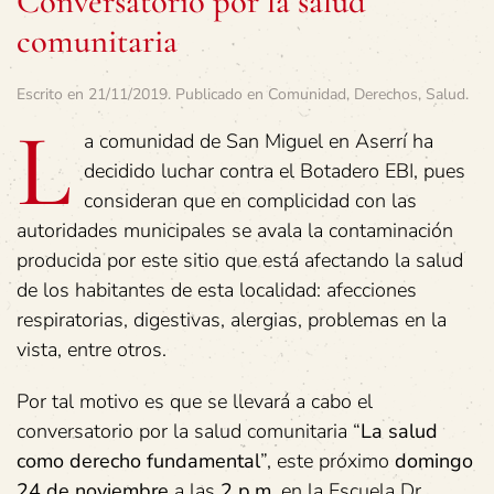
Conversatorio por la salud
comunitaria
Escrito en
21/11/2019
. Publicado en
Comunidad
,
Derechos
,
Salud
.
L
a comunidad de San Miguel en Aserrí ha
decidido luchar contra el Botadero EBI, pues
consideran que en complicidad con las
autoridades municipales se avala la contaminación
producida por este sitio que está afectando la salud
de los habitantes de esta localidad: afecciones
respiratorias, digestivas, alergias, problemas en la
vista, entre otros.
Por tal motivo es que se llevará a cabo el
conversatorio por la salud comunitaria “
La salud
como derecho fundamental
”, este próximo
domingo
24 de noviembre
a las
2 p.m.
en la Escuela Dr.