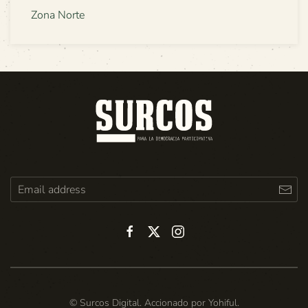
Zona Norte
© Surcos Digital. Accionado por
Yohiful
.