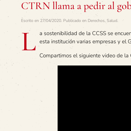
CTRN llama a pedir al gob
Escrito en
27/04/2020
. Publicado en
Derechos
,
Salud
.
L
a sostenibilidad de la CCSS se encuen
esta institución varias empresas y el 
Compartimos el siguiente video de la