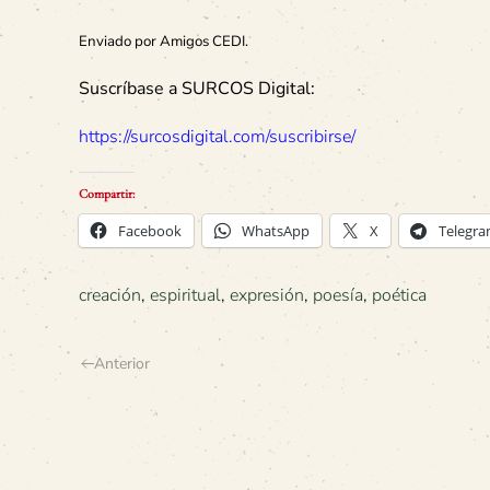
Enviado por Amigos CEDI.
Suscríbase a SURCOS Digital:
https://surcosdigital.com/suscribirse/
Compartir:
Facebook
WhatsApp
X
Telegr
creación
,
espiritual
,
expresión
,
poesía
,
poética
Anterior