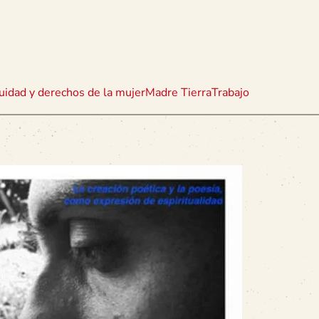
uidad y derechos de la mujer
Madre Tierra
Trabajo