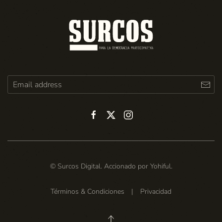
© Surcos Digital. Accionado por
Yohiful
.
Términos & Condiciones
|
Privacidad