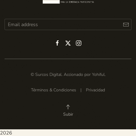
© Surcos Digital. Accionado por
Yohiful
.
Términos & Condiciones
|
Privacidad
Subir
2026