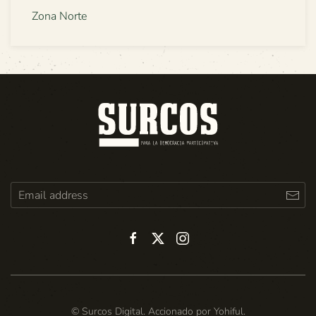
Zona Norte
© Surcos Digital. Accionado por
Yohiful
.