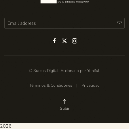
© Surcos Digital. Accionado por
Yohiful
.
Términos & Condiciones
|
Privacidad
Subir
2026