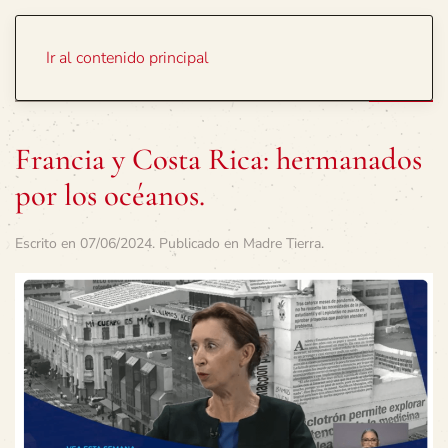
Portada
Temas
Ir al contenido principal
Francia y Costa Rica: hermanados
por los océanos.
Escrito en
07/06/2024
. Publicado en
Madre Tierra
.