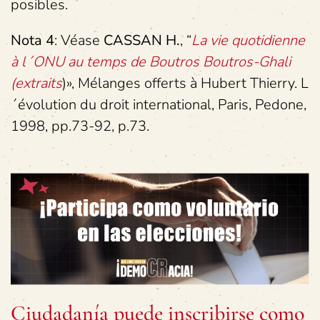
posibles.
Nota 4
: Véase
CASSAN H.
, “
La vie quotidienne
à l´ONU au temps de Boutros Boutros-Ghali
(extraits
)», Mélanges offerts à Hubert Thierry. L
´évolution du droit international, Paris, Pedone,
1998, pp.73-92, p.73.
Ciudadanía puede inscribirse como